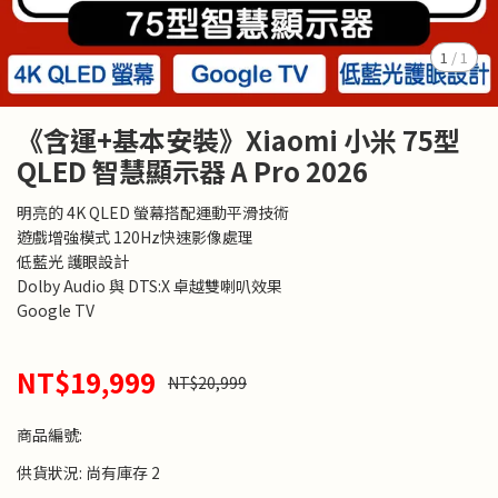
1
/
1
《含運+基本安裝》Xiaomi 小米 75型
QLED 智慧顯示器 A Pro 2026
明亮的 4K QLED 螢幕搭配運動平滑技術
遊戲增強模式 120Hz快速影像處理
低藍光 護眼設計
Dolby Audio 與 DTS:X 卓越雙喇叭效果
Google TV
NT$19,999
NT$20,999
商品編號:
供貨狀況:
尚有庫存 2