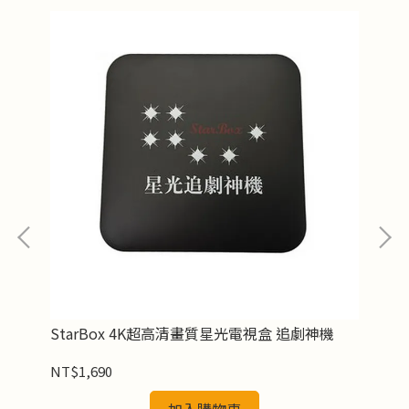
第8
StarBox 4K超高清畫質星光電視盒 追劇神機
安
適
NT$1,690
NT