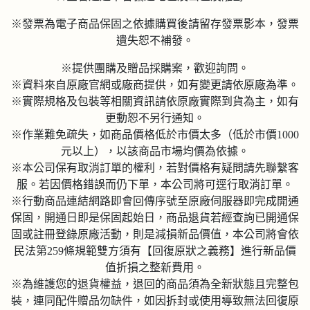
※發票為電子商品保固之依據購買後請留存發票影本，發票
遺失恕不補發。
※提供團購及贈品採購案，歡迎詢問。
※資料來自原廠官網或廠商提供，如有變更請依原廠為準。
※實際規格及包裝等相關資訊請依原廠實際到貨為主，如有
更動恕不另行通知。
※作業難免疏失，如商品價格低於市價太多（低於市價1000
元以上），以該商品市場均價為依據。
※本公司保有取消訂單的權利，若對價格有疑問請先聯繫客
服。若因價格錯誤而仍下單，本公司將可逕行取消訂單。
※行動商品連結網路即會回傳序號至原廠伺服器即完成開通
保固，開通日即是保固起始日，商品退貨若經查詢已開通保
固或註冊登錄原廠活動，則是減損新品價值，本公司將會依
民法第259條規範雙方須有【回復原狀之義務】進行新品價
值折損之整新費用。
※為維護您的退貨權益，退回的商品須為全新狀態且完整包
裝，連同配件贈品勿缺件，如因拆封或使用導致無法回復原