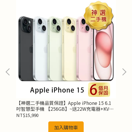
【神選二手機品質保證】Apple iPhone 15 6.1
【神
吋智慧型手機 【256GB】~送22W充電器+KV
6.
1.5米傳充線+玻璃保貼+保護殼
1
NT$15,990
NT
加入購物車