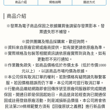
商品介紹
規格說明
運送方式
商品介紹
※發票為電子商品保固之依據購買後請留存發票影本，發
票遺失恕不補發。
※提供團購及贈品採購案，歡迎詢問。
※資料來自原廠官網或廠商提供，如有變更請依原廠為準。
※實際規格及包裝等相關資訊請依原廠實際到貨為主，如有
更動恕不另行通知。
※作業難免疏失，如商品價格低於市價太多（低於市價1000
元以上），以該商品市場均價為依據。
※本公司保有取消訂單的權利，若對價格有疑問請先聯繫客
服。若因價格錯誤而仍下單，本公司將可逕行取消訂單。
※行動商品連結網路即會回傳序號至原廠伺服器即完成開通
保固，開通日即是保固起始日，商品退貨若經查詢已開通保
固或註冊登錄原廠活動，則是減損新品價值，本公司將會依
民法第259條規範雙方須有【回復原狀之義務】進行新品價