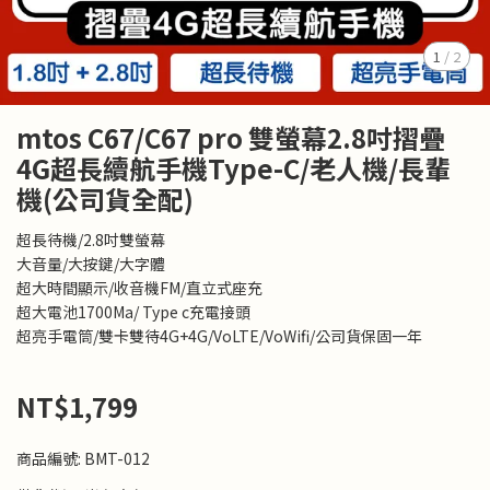
1
/
2
mtos C67/C67 pro 雙螢幕2.8吋摺疊
4G超長續航手機Type-C/老人機/長輩
機(公司貨全配)
超長待機/2.8吋雙螢幕
大音量/大按鍵/大字體
超大時間顯示/收音機FM/直立式座充
超大電池1700Ma/ Type c充電接頭
超亮手電筒/雙卡雙待4G+4G/VoLTE/VoWifi/公司貨保固一年
NT$1,799
商品編號:
BMT-012