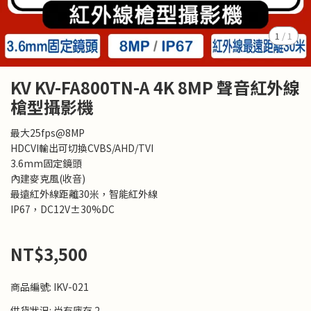
1
/
1
KV KV-FA800TN-A 4K 8MP 聲音紅外線
槍型攝影機
最大25fps@8MP
HDCVI輸出可切換CVBS/AHD/TVI
3.6mm固定鏡頭
內建麥克風(收音)
最遠紅外線距離30米，智能紅外線
IP67，DC12V±30%DC
NT$3,500
商品編號:
IKV-021
供貨狀況:
尚有庫存 2