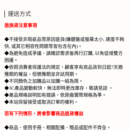
運送方式
退換貨注意事項
◆不接受非瑕疵品等原因退貨(嫌鍵盤或螢幕太小, 速度不夠
快, 或其它相容性問題等皆包含在內)。
◆為避免造成爭議，請確認需求後再行訂購, 以免徒增雙方
困擾。
◆
依照消費者保護法的規定，顧客享有商品貨到日起7天猶
豫期的權益，但猶豫期並非試用期。
◆不同顏色之加購品以加購一組為限。
◆3C產品變動較快，無法即時更改庫存，敬請見諒 。
◆產品規格說明如有錯誤，依原廠實際規格為準。
◆本站保留接受或取消訂單的權利。
若有下列情形，將會影響商品退貨權益
◆商品、使用手冊、相關配備、贈品或配件不齊全。