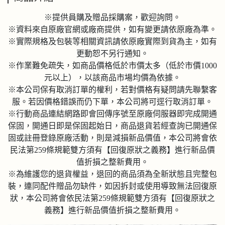
※提供員購及贈品採購案，歡迎詢問。
※資料來自原廠官網或廠商提供，如有變更請依原廠為準。
※實際規格及包裝等相關資訊請依原廠實際到貨為主，如有
更動恕不另行通知。
※作業難免疏失，如商品價格低於市價太多（低於市價1000
元以上），以該商品市場均價為依據。
※本公司保有取消訂單的權利，若對價格有疑問請先聯繫客
服。若因價格錯誤而仍下單，本公司將可逕行取消訂單。
※行動商品連結網路即會回傳序號至原廠伺服器即完成開通
保固，開通日即是保固起始日，商品退貨若經查詢已開通保
固或註冊登錄原廠活動，則是減損新品價值，本公司將會依
民法第259條規範雙方須有【回復原狀之義務】進行新品價
值折損之整新費用。
※為維護您的退貨權益，退回的商品須為全新狀態且完整包
裝，連同配件贈品勿缺件，如因拆封或使用導致無法回復原
狀，本公司將會依民法第259條規範雙方須有【回復原狀之
義務】進行新品價值折損之整新費用。