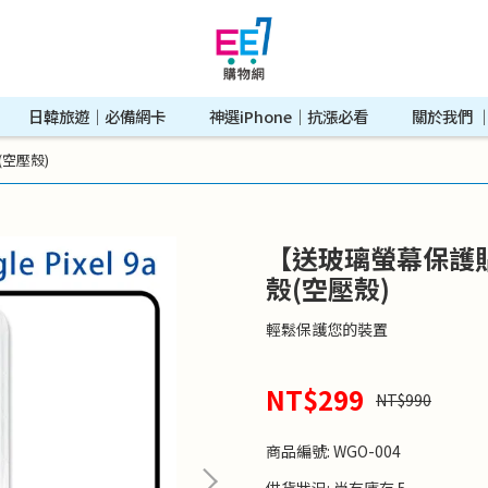
日韓旅遊｜必備網卡
神選iPhone｜抗漲必看
關於我們 ｜A
(空壓殼)
【送玻璃螢幕保護貼】G
殼(空壓殼)
輕鬆保護您的裝置
NT$299
NT$990
商品編號:
WGO-004