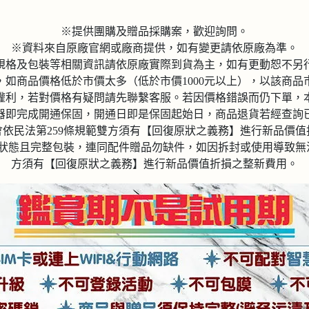
※提供團購及贈品採購案，歡迎詢問。
※資料來自原廠官網或廠商提供，如有變更請依原廠為準。
規格及包裝等相關資訊請依原廠實際到貨為主，如有更動恕不另
，如商品價格低於市價太多（低於市價1000元以上），以該商品
權利，若對價格有疑問請先聯繫客服。若因價格錯誤而仍下單，
器即完成開通保固，開通日即是保固起始日，商品退貨若經查詢
依民法第259條規範雙方須有【回復原狀之義務】進行新品價
狀態且完整包裝，連同配件贈品勿缺件，如因拆封或使用導致無法
方須有【回復原狀之義務】進行新品價值折損之整新費用。