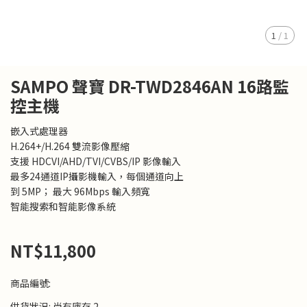
1
/
1
SAMPO 聲寶 DR-TWD2846AN 16路監
控主機
嵌入式處理器
H.264+/H.264 雙流影像壓縮
支援 HDCVI/AHD/TVI/CVBS/IP 影像輸入
最多24通道IP攝影機輸入，每個通道向上
到 5MP； 最大 96Mbps 輸入頻寬
智能搜索和智能影像系統
NT$11,800
商品編號:
供貨狀況:
尚有庫存 2