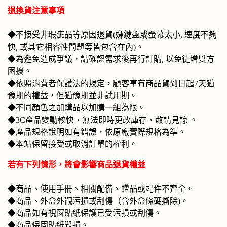
退換貨注意事項
◆不接受非瑕疵品等原因退貨(嫌鍵盤或螢幕太小, 速度不夠
快, 或其它相容性問題等皆包含在內)。
◆為避免造成爭議，請確認需求後再行訂購, 以免徒增雙方
困擾。
◆
依照消費者保護法的規定，顧客享有商品貨到日起7天猶
豫期的權益，但猶豫期並非試用期。
◆不同顏色之加購品以加購一組為限。
◆3C產品變動較快，無法即時更改庫存，敬請見諒 。
◆產品規格說明如有錯誤，依原廠實際規格為準。
◆本站保留接受或取消訂單的權利。
若有下列情形，將會影響商品退貨權益
◆商品、使用手冊、相關配備、贈品或配件不齊全。
◆商品、外盒外觀污損或刮傷（含外盒條碼撕除)。
◆商品如有視窗貼紙保護已受污損或刮傷。
◆商品保固貼紙毀損。