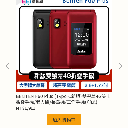
pe-
BENTEN F60 Plus (Type-C新版)雙螢幕4G雙卡
BE
摺疊手機/老人機/長輩機/工作手機(單配)
原
NT$1,911
NT
加入購物車