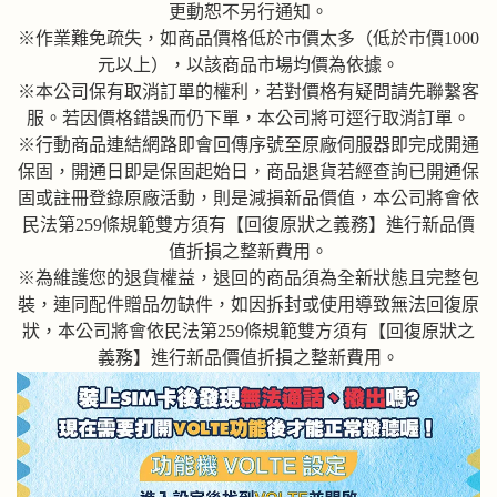
更動恕不另行通知。
※作業難免疏失，如商品價格低於市價太多（低於市價1000
元以上），以該商品市場均價為依據。
※本公司保有取消訂單的權利，若對價格有疑問請先聯繫客
服。若因價格錯誤而仍下單，本公司將可逕行取消訂單。
※行動商品連結網路即會回傳序號至原廠伺服器即完成開通
保固，開通日即是保固起始日，商品退貨若經查詢已開通保
固或註冊登錄原廠活動，則是減損新品價值，本公司將會依
民法第259條規範雙方須有【回復原狀之義務】進行新品價
值折損之整新費用。
※為維護您的退貨權益，退回的商品須為全新狀態且完整包
裝，連同配件贈品勿缺件，如因拆封或使用導致無法回復原
狀，本公司將會依民法第259條規範雙方須有【回復原狀之
義務】進行新品價值折損之整新費用。