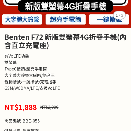
1
/
2
Benten F72 新版雙螢幕4G折疊手機(內
含直立充電座)
有VoLTE功能
雙螢幕
TypeC接頭/超亮手電筒
大字體大鈴聲大喇叭/語音王
親情撥號/一鍵撥號/充電播報
GSM/WCDMA/LTE/支援VoLTE
NT$1,888
NT$2,990
商品編號:
BBE-055
供貨狀況:
尚有庫存