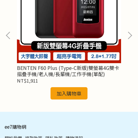
pe-
BENTEN F60 Plus (Type-C新版)雙螢幕4G雙卡
BE
摺疊手機/老人機/長輩機/工作手機(單配)
原
NT$1,911
NT
加入購物車
ee7購物網