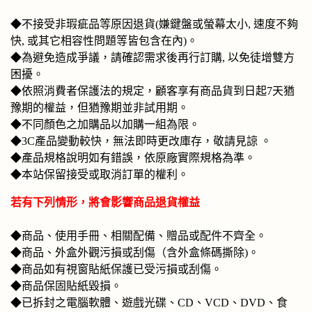
◆不接受非瑕疵品等原因退貨(嫌鍵盤或螢幕太小, 速度不夠
快, 或其它相容性問題等皆包含在內)。
◆為避免造成爭議，請確認需求後再行訂購, 以免徒增雙方
困擾。
◆
依照消費者保護法的規定，顧客享有商品貨到日起7天猶
豫期的權益，但猶豫期並非試用期。
◆不同顏色之加購品以加購一組為限。
◆3C產品變動較快，無法即時更改庫存，敬請見諒 。
◆產品規格說明如有錯誤，依原廠實際規格為準。
◆本站保留接受或取消訂單的權利。
若有下列情形，將會影響商品退貨權益
◆商品、使用手冊、相關配備、贈品或配件不齊全。
◆商品、外盒外觀污損或刮傷（含外盒條碼撕除)。
◆商品如有視窗貼紙保護已受污損或刮傷。
◆商品保固貼紙毀損。
◆已拆封之電腦軟體、遊戲光碟、CD、VCD、DVD、食