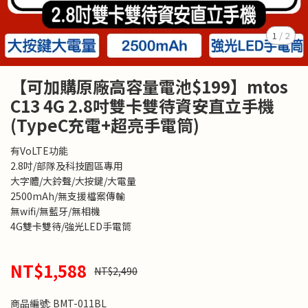
1
/
2
【可加購原廠高容量電池$199】mtos
C13 4G 2.8吋雙卡雙待資安直立手機
(TypeC充電+超亮手電筒)
有VoLTE功能
2.8吋/部隊及科技園區專用
大字體/大鈴聲/大按鍵/大電量
2500mAh/無支援檔案傳輸
無wifi/無藍牙/無相機
4G雙卡雙待/強光LED手電筒
NT$1,588
NT$2,490
商品編號:
BMT-011BL